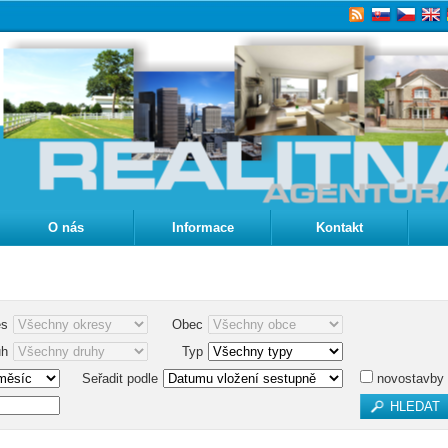
O nás
Informace
Kontakt
es
Obec
uh
Typ
Seřadit podle
novostavby