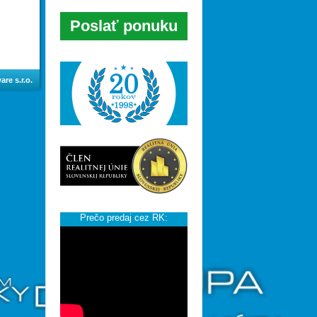
Poslať ponuku
re s.r.o.
Prečo predaj cez RK: